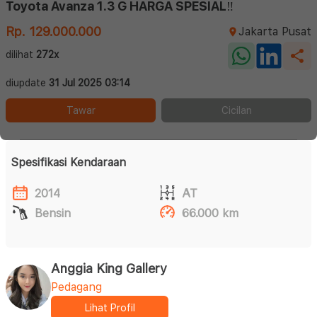
Toyota Avanza 1.3 G HARGA SPESIAL‼️
Rp. 129.000.000
Jakarta Pusat
dilihat
272x
diupdate
31 Jul 2025 03:14
Tawar
Cicilan
Spesifikasi Kendaraan
2014
AT
Bensin
66.000 km
Anggia King Gallery
Pedagang
Lihat Profil