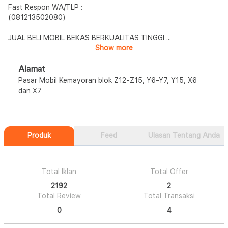
Fast Respon WA/TLP :
(081213502080)
JUAL BELI MOBIL BEKAS BERKUALITAS TINGGI
...
Show more
Alamat
Pasar Mobil Kemayoran blok Z12-Z15, Y6-Y7, Y15, X6
dan X7
Produk
Feed
Ulasan Tentang Anda
Total Iklan
Total Offer
2192
2
Total Review
Total Transaksi
0
4