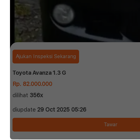
Ajukan Inspeksi Sekarang
Toyota Avanza 1.3 G
Rp. 82.000.000
dilihat
356x
diupdate
29 Oct 2025 05:26
Tawar