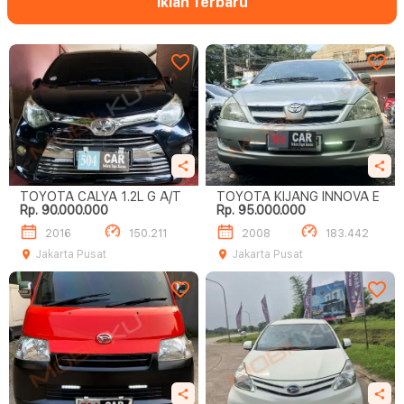
Iklan Terbaru
TOYOTA CALYA 1.2L G A/T
TOYOTA KIJANG INNOVA E
Rp. 90.000.000
Rp. 95.000.000
2016
150.211
2008
183.442
Jakarta Pusat
Jakarta Pusat