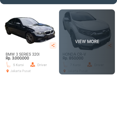
VIEW MORE
BMW 3 SERIES 320I
HONDA CR-V
Rp. 3.000.000
Rp. 850.000
5 Kursi
Driver
7 Kursi
Driver
Jakarta Pusat
Jakarta Pusat