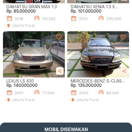
DAIHATSU GRAN MAX 1.3
DAIHATSU XENIA 1.3 X
Rp. 85.000.000
Rp. 101.000.000
DELUXE
2016
131.292
2013
230.000
Jakarta Pusat
LEXUS LS 430
MERCEDES-BENZ S-CLASS
Rp. 140.000.000
Rp. 135.000.000
S500
2001
77.000
2003
68.000
Jakarta Pusat
Jakarta Pusat
MOBIL DISEWAKAN