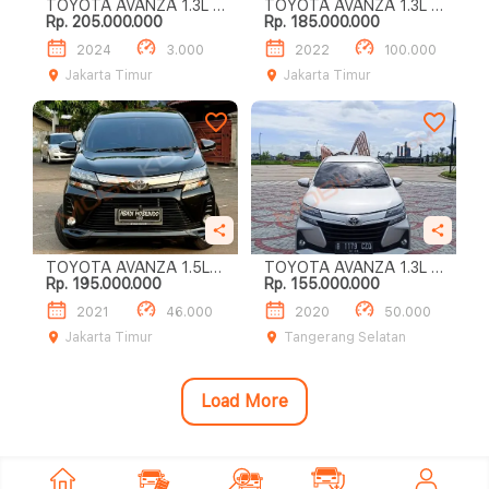
TOYOTA AVANZA 1.3L E
TOYOTA AVANZA 1.3L G
Rp. 205.000.000
Rp. 185.000.000
M/T
M/T
2024
3.000
2022
100.000
Jakarta Timur
Jakarta Timur
TOYOTA AVANZA 1.5L
TOYOTA AVANZA 1.3L E
Rp. 195.000.000
Rp. 155.000.000
VELOZ M/T
A/T
2021
46.000
2020
50.000
Jakarta Timur
Tangerang Selatan
Load More