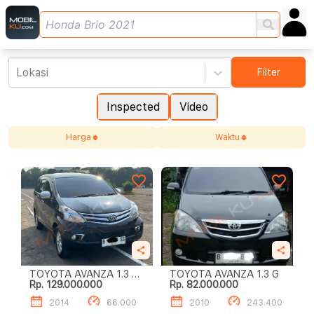
Lokasi
Filter
Inspected
Video
Harga
Waktu
TOYOTA AVANZA 1.3 G
TOYOTA AVANZA 1.3 G
Rp. 129.000.000
Rp. 82.000.000
HARGA SPESIAL‼️
2014
66.000
2010
243.400