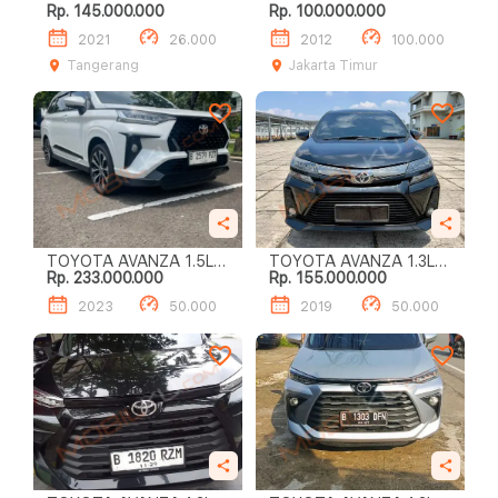
Rp. 145.000.000
Rp. 100.000.000
2021
26.000
2012
100.000
Tangerang
Jakarta Timur
TOYOTA AVANZA 1.5L
TOYOTA AVANZA 1.3L
Rp. 233.000.000
Rp. 155.000.000
VELOZ A/T
VELOZ A/T
2023
50.000
2019
50.000