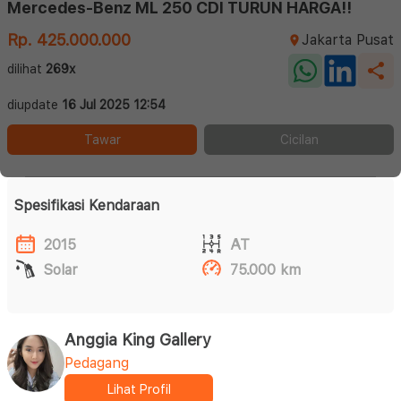
Mercedes-Benz ML 250 CDI TURUN HARGA!!
Rp. 425.000.000
Jakarta Pusat
dilihat
269x
diupdate
16 Jul 2025 12:54
Tawar
Cicilan
Spesifikasi Kendaraan
2015
AT
Solar
75.000 km
Anggia King Gallery
Pedagang
Lihat Profil