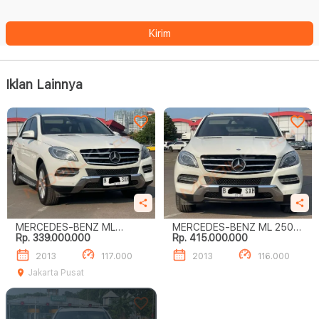
Kirim
Iklan Lainnya
MERCEDES-BENZ ML
MERCEDES-BENZ ML 250
Rp. 339.000.000
Rp. 415.000.000
ML250 CDI TURUN
CDI
HARGA‼️
2013
117.000
2013
116.000
Jakarta Pusat