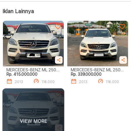
Iklan Lainnya
MERCEDES-BENZ ML 250
MERCEDES-BENZ ML 250
Rp. 415.000.000
Rp. 339.000.000
CDI
CDI
2013
116.000
2013
116.000
VIEW MORE