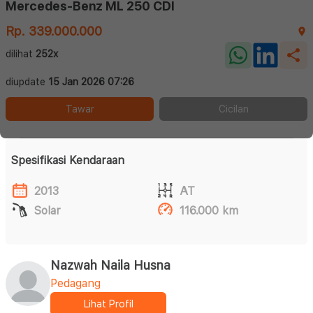
Mercedes-Benz ML 250 CDI
Rp. 339.000.000
dilihat
252x
diupdate
15 Jan 2026 07:26
Tawar
Cicilan
Spesifikasi Kendaraan
2013
AT
Solar
116.000 km
Nazwah Naila Husna
Pedagang
Lihat Profil