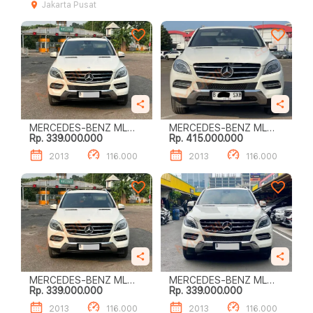
Jakarta Pusat
MERCEDES-BENZ ML
MERCEDES-BENZ ML
Rp. 339.000.000
Rp. 415.000.000
250 CDI
250 CDI
2013
116.000
2013
116.000
MERCEDES-BENZ ML
MERCEDES-BENZ ML
Rp. 339.000.000
Rp. 339.000.000
250 CDI
250 CDI
2013
116.000
2013
116.000