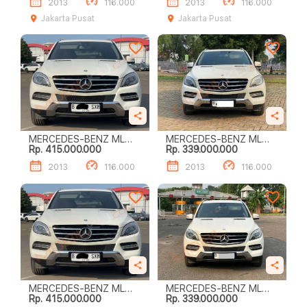
2013
116.000
2013
116.000
Jakarta Pusat
Jakarta Pusat
MERCEDES-BENZ ML
MERCEDES-BENZ ML
Rp. 415.000.000
Rp. 339.000.000
250 CDI
250 CDI
2013
116.000
2013
116.000
MERCEDES-BENZ ML
MERCEDES-BENZ ML
Rp. 415.000.000
Rp. 339.000.000
250 CDI
250 CDI