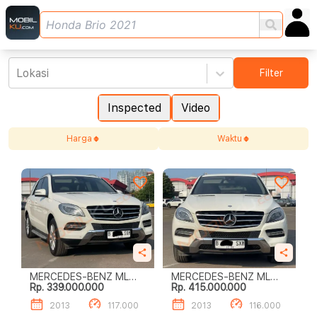
Lokasi
Filter
Inspected
Video
Harga
Waktu
MERCEDES-BENZ ML
MERCEDES-BENZ ML
Rp. 339.000.000
Rp. 415.000.000
ML250 CDI TURUN
250 CDI
HARGA‼️
2013
117.000
2013
116.000