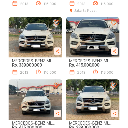
2013
116.000
2013
116.000
Jakarta Pusat
MERCEDES-BENZ ML
MERCEDES-BENZ ML
Rp. 339.000.000
Rp. 415.000.000
250 CDI
250 CDI
2013
116.000
2013
116.000
MERCEDES-BENZ ML
MERCEDES-BENZ ML
Rp. 415.000.000
Rp. 339.000.000