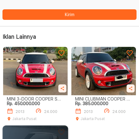
Kirim
Iklan Lainnya
MINI 3-DOOR COOPER S
MINI CLUBMAN COOPER S
Rp. 450.000.000
Rp. 385.000.000
TURBO
TURBO LOW KM‼️
2013
24.000
2013
24.000
Jakarta Pusat
Jakarta Pusat