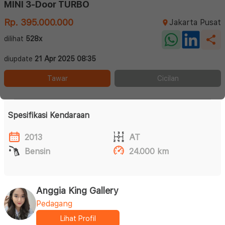
MINI 3-Door TURBO
Rp. 395.000.000
Jakarta Pusat
dilihat
528x
diupdate
21 Apr 2025 08:35
Tawar
Cicilan
Spesifikasi Kendaraan
2013
AT
Bensin
24.000 km
Anggia King Gallery
Pedagang
Lihat Profil