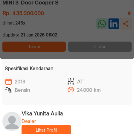
MINI 3-Door Cooper S
Rp. 435.000.000
dilihat
245x
diupdate
21 Jan 2026 06:02
Tawar
Cicilan
Spesifikasi Kendaraan
2013
AT
Bensin
24.000 km
Vika Yunita Aulia
Dealer
Lihat Profil