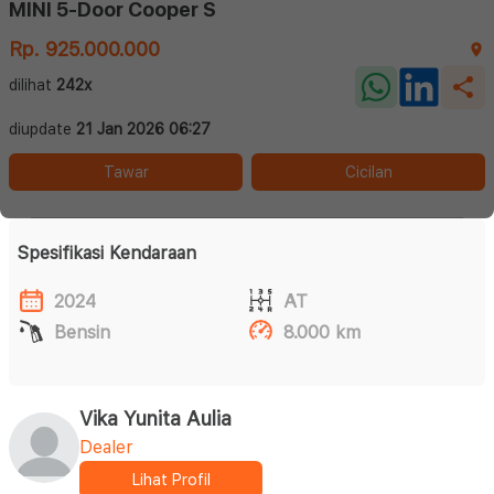
MINI 5-Door Cooper S
Rp. 925.000.000
dilihat
242x
diupdate
21 Jan 2026 06:27
Tawar
Cicilan
Spesifikasi Kendaraan
2024
AT
Bensin
8.000 km
Vika Yunita Aulia
Dealer
Lihat Profil