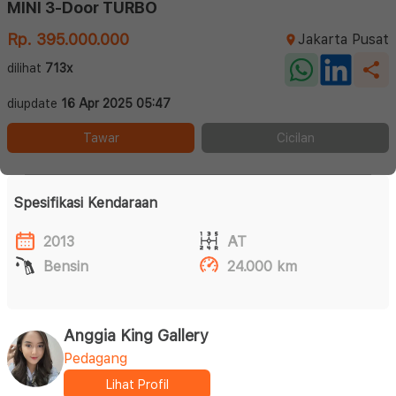
MINI 3-Door TURBO
Rp. 395.000.000
Jakarta Pusat
dilihat
713x
diupdate
16 Apr 2025 05:47
Tawar
Cicilan
Spesifikasi Kendaraan
2013
AT
Bensin
24.000 km
Anggia King Gallery
Pedagang
Lihat Profil