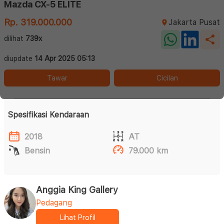
Mazda CX-5 ELITE
Rp. 319.000.000
Jakarta Pusat
dilihat
739x
diupdate
14 Apr 2025 05:13
Tawar
Cicilan
Spesifikasi Kendaraan
2018
AT
Bensin
79.000 km
Anggia King Gallery
Pedagang
Lihat Profil