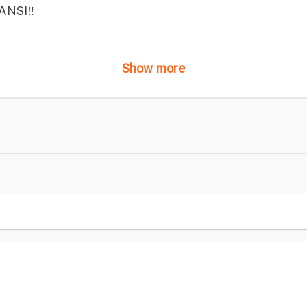
NSI‼️
Show more