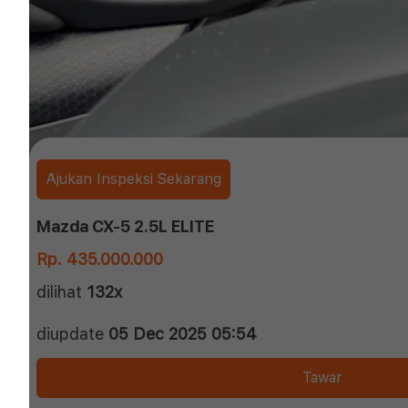
Ajukan Inspeksi Sekarang
Mazda CX-5 2.5L ELITE
Rp. 435.000.000
dilihat
132x
diupdate
05 Dec 2025 05:54
Tawar