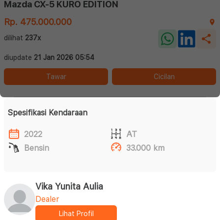
Mazda CX-5 KURO EDITION
Rp. 475.000.000
dilihat
237x
diupdate
21 Jan 2026 05:54
Tawar
Cicilan
Spesifikasi Kendaraan
2022
AT
Bensin
33.000 km
Vika Yunita Aulia
Dealer
Lihat Profil