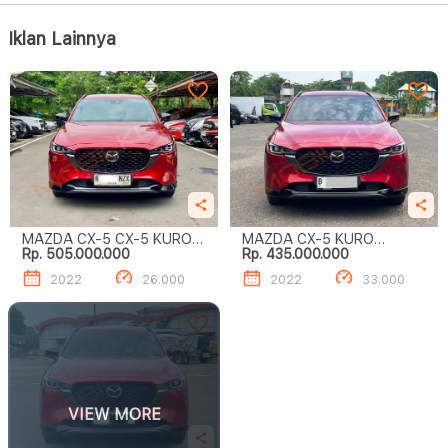
Iklan Lainnya
MAZDA CX-5 CX-5 KURO
MAZDA CX-5 KURO
Rp. 505.000.000
Rp. 435.000.000
EDITION
EDITION
2022
26.000
2022
33.000
VIEW MORE