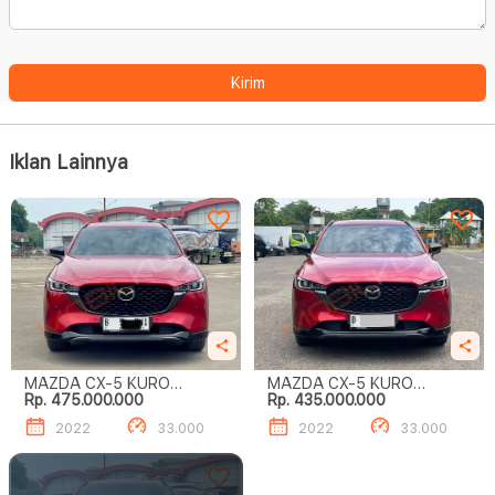
Kirim
Iklan Lainnya
MAZDA CX-5 KURO
MAZDA CX-5 KURO
Rp. 475.000.000
Rp. 435.000.000
EDITION
EDITION
2022
33.000
2022
33.000