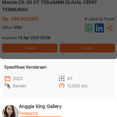
Mazda CX-30 GT TERJAMIN DIJUAL CEPAT
TERMURAH
Rp. 465.000.000
Jakarta Pusat
dilihat
456x
diupdate
14 Apr 2025 05:06
Tawar
Cicilan
Spesifikasi Kendaraan
2023
AT
Bensin
12.000 km
Anggia King Gallery
Pedagang