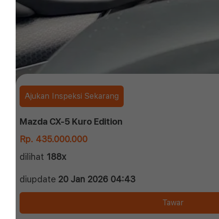
Ajukan Inspeksi Sekarang
Mazda CX-5 Kuro Edition
Rp. 435.000.000
dilihat
188x
diupdate
20 Jan 2026 04:43
Tawar