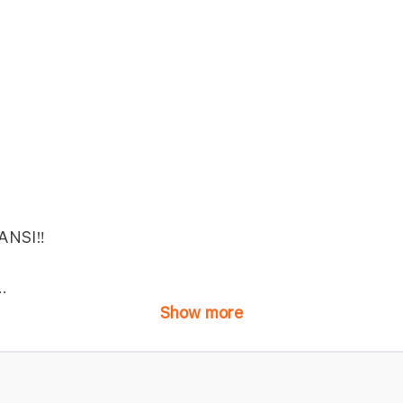
NSI‼️
..
Show more