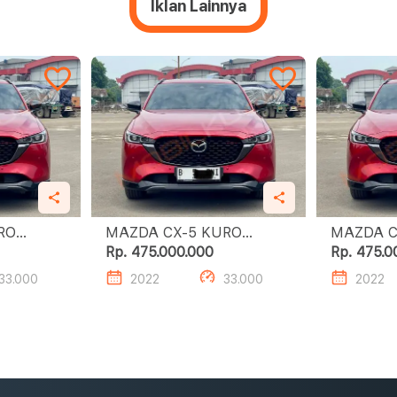
Iklan Lainnya
MAZDA CX-5 KURO
MAZDA CX-5
EDITION
EDITION
Rp. 475.000.000
Rp. 475.0
33.000
2022
33.000
2022