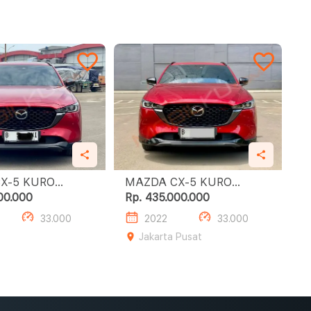
 KURO
MAZDA CX-5 KURO
EDITION
00.000
Rp. 435.000.000
33.000
2022
33.000
Jakarta Pusat