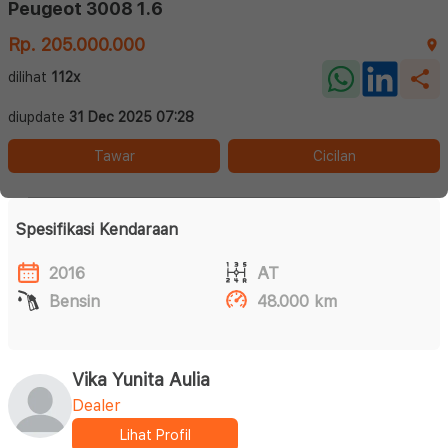
Peugeot 3008 1.6
Rp. 205.000.000
dilihat
112x
diupdate
31 Dec 2025 07:28
Tawar
Cicilan
Spesifikasi Kendaraan
2016
AT
Bensin
48.000 km
Vika Yunita Aulia
Dealer
Lihat Profil