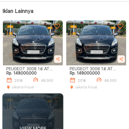
Iklan Lainnya
PEUGEOT 3008 1.6 AT
PEUGEOT 3008 1.6 AT
Rp. 149.000.000
Rp. 149.000.000
HITAM 2016
HITAM 2016
2016
48.000
2016
48.000
Jakarta Pusat
Jakarta Pusat
VIEW MORE