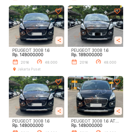
PEUGEOT 3008 1.6
PEUGEOT 3008 1.6
Rp. 149.000.000
Rp. 189.000.000
2016
48.000
2016
48.000
Jakarta Pusat
PEUGEOT 3008 1.6
PEUGEOT 3008 1.6 AT
Rp. 149.000.000
Rp. 149.000.000
HITAM 2016