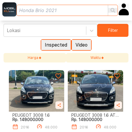
Lokasi
Filter
Inspected
Video
Harga
Waktu
PEUGEOT 3008 1.6
PEUGEOT 3008 1.6 AT
Rp. 149.000.000
Rp. 149.000.000
HITAM 2016
2016
48.000
2016
48.000