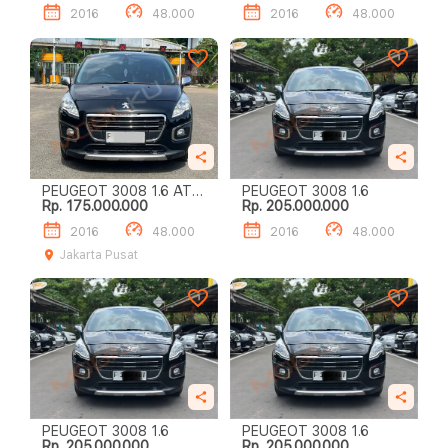
2016
48.000
2016
48.000
PEUGEOT 3008 1.6 AT
PEUGEOT 3008 1.6
Rp. 175.000.000
Rp. 205.000.000
HITAM 2016
2016
48.000
2016
48.000
Jakarta Pusat
PEUGEOT 3008 1.6
PEUGEOT 3008 1.6
Rp. 205.000.000
Rp. 205.000.000