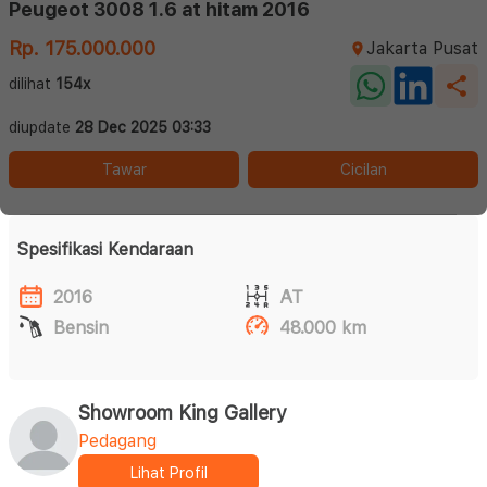
Peugeot 3008 1.6 at hitam 2016
Rp. 175.000.000
Jakarta Pusat
dilihat
154x
diupdate
28 Dec 2025 03:33
Tawar
Cicilan
Spesifikasi Kendaraan
2016
AT
Bensin
48.000 km
Showroom King Gallery
Pedagang
Lihat Profil