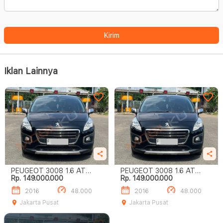
Kirim
Iklan Lainnya
PEUGEOT 3008 1.6 AT
PEUGEOT 3008 1.6 AT
Rp. 149.000.000
Rp. 149.000.000
HITAM 2016
HITAM 2016
2016
48.000
2016
48.000
Jakarta Pusat
Jakarta Pusat