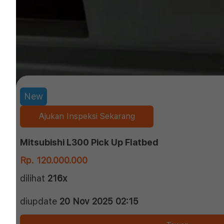
New
Ajukan Inspeksi Sekarang
Mitsubishi L300 Pick Up Flatbed
Rp. 120.000.000
dilihat
216x
diupdate
20 Nov 2025 02:15