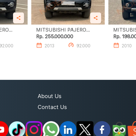
JERO
MITSUBISHI PAJERO
MITSUBI
4 X 2)
SPORT DAKAR (4 X 2)
SP
Rp. 255.000.000
Rp. 198.0
92.000
2013
92.000
2010
About Us
Contact Us