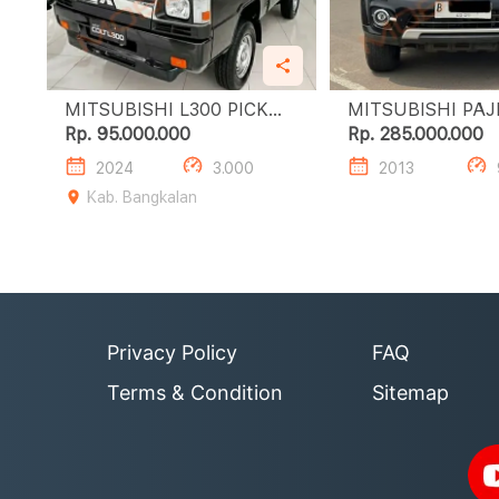
MITSUBISHI L300 PICK
MITSUBISHI PA
UP FLATBED
SPORT DAKAR (
Rp. 95.000.000
Rp. 285.000.000
2024
3.000
2013
Kab. Bangkalan
Privacy Policy
FAQ
Terms & Condition
Sitemap