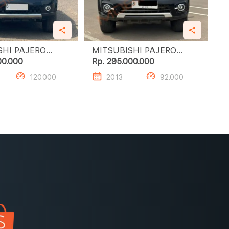
SHI PAJERO
MITSUBISHI PAJERO
ORT EXCEED (4 X 2)
SPORT DAKAR (4 X 2)
00.000
Rp. 295.000.000
120.000
2013
92.000