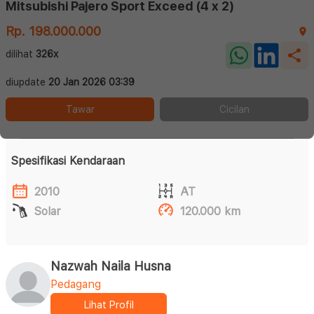
Mitsubishi Pajero Sport Exceed (4 x 2)
Rp. 198.000.000
dilihat
326x
diupdate
20 Jan 2026 03:39
Tawar
Cicilan
Spesifikasi Kendaraan
2010
AT
Solar
120.000 km
Nazwah Naila Husna
Pedagang
Lihat Profil