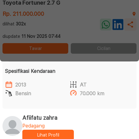
Toyota Fortuner 2.7 G
Rp. 211.000.000
dilihat
302x
diupdate
11 Nov 2025 07:44
Tawar
Cicilan
Spesifikasi Kendaraan
2013
AT
Bensin
70.000 km
Afiifatu zahra
Pedagang
Lihat Profil