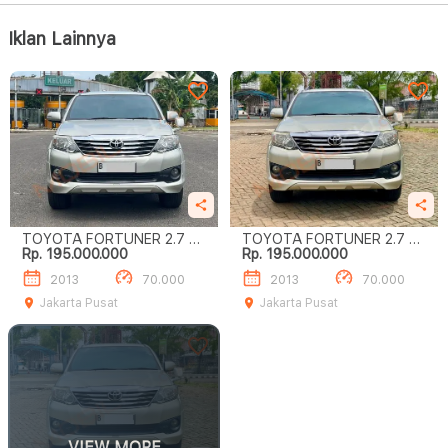
Iklan Lainnya
TOYOTA FORTUNER 2.7 G
TOYOTA FORTUNER 2.7 G
Rp. 195.000.000
Rp. 195.000.000
LUX
LUX
2013
70.000
2013
70.000
Jakarta Pusat
Jakarta Pusat
VIEW MORE