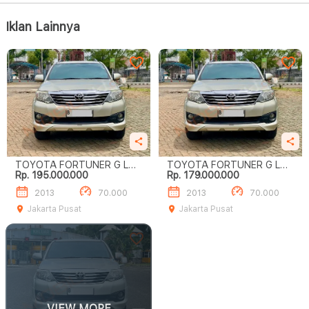
Iklan Lainnya
TOYOTA FORTUNER G LUX
TOYOTA FORTUNER G LUX
Rp. 195.000.000
Rp. 179.000.000
2.7
2.7
2013
70.000
2013
70.000
Jakarta Pusat
Jakarta Pusat
VIEW MORE