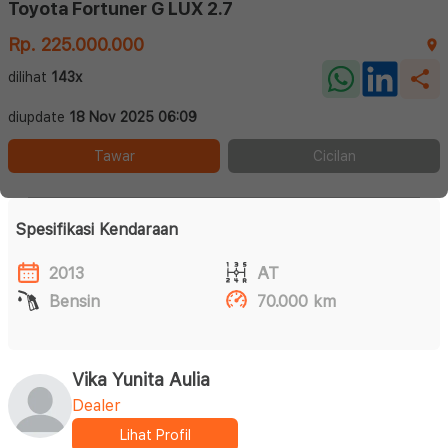
Toyota Fortuner G LUX 2.7
Rp. 225.000.000
dilihat
143x
diupdate
18 Nov 2025 06:09
Tawar
Cicilan
Spesifikasi Kendaraan
2013
AT
Bensin
70.000 km
Vika Yunita Aulia
Dealer
Lihat Profil