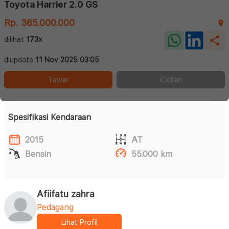
Toyota Harrier 2.0 GS
Rp. 365.000.000
dilihat
173x
diupdate
11 Nov 2025 03:05
Tawar
Cicilan
Spesifikasi Kendaraan
2015
AT
Bensin
55.000 km
Afiifatu zahra
Pedagang
Lihat Profil