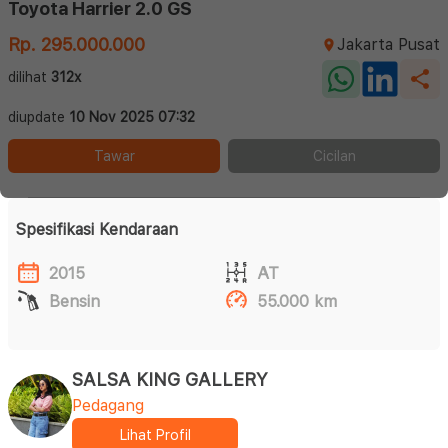
Toyota Harrier 2.0 GS
Rp. 295.000.000
Jakarta Pusat
dilihat
312x
diupdate
10 Nov 2025 07:32
Tawar
Cicilan
Spesifikasi Kendaraan
2015
AT
Bensin
55.000 km
SALSA KING GALLERY
Pedagang
Lihat Profil