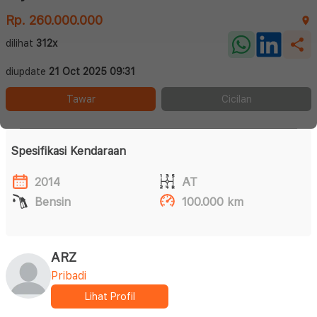
Rp. 260.000.000
dilihat
312x
diupdate
21 Oct 2025 09:31
Tawar
Cicilan
Spesifikasi Kendaraan
2014
AT
Bensin
100.000 km
ARZ
Pribadi
Lihat Profil