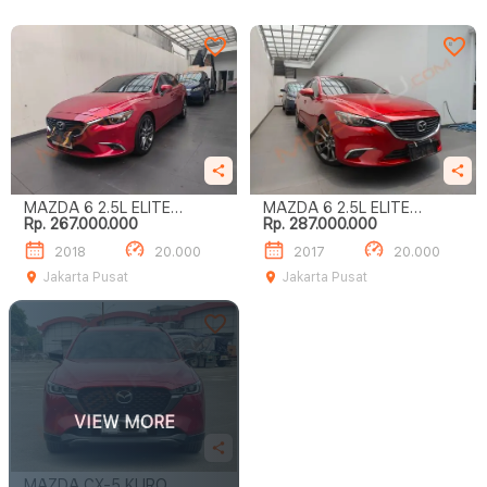
MAZDA 6 2.5L ELITE
MAZDA 6 2.5L ELITE
Rp. 267.000.000
Rp. 287.000.000
SEDAN
SEDAN
2018
20.000
2017
20.000
Jakarta Pusat
Jakarta Pusat
VIEW MORE
MAZDA CX-5 KURO