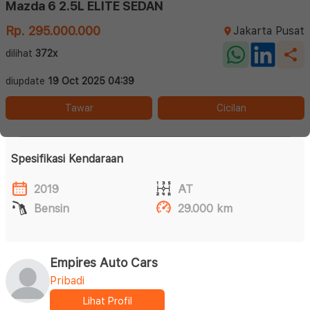
Mazda 6 2.5L ELITE SEDAN
Rp. 295.000.000
Jakarta Pusat
dilihat
372x
diupdate
19 Oct 2025 04:39
Tawar
Cicilan
Spesifikasi Kendaraan
2019
AT
Bensin
29.000 km
Empires Auto Cars
Pribadi
Lihat Profil