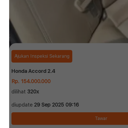
Ajukan Inspeksi Sekarang
Honda Accord 2.4
Rp. 154.000.000
dilihat
320x
diupdate
29 Sep 2025 09:16
Tawar