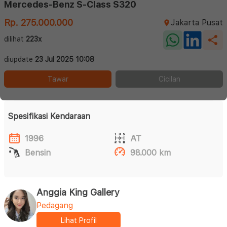
Mercedes-Benz S-Class S320
Rp. 275.000.000
Jakarta Pusat
dilihat
223x
diupdate
23 Jul 2025 10:08
Tawar
Cicilan
Spesifikasi Kendaraan
1996
AT
Bensin
98.000 km
Anggia King Gallery
Pedagang
Lihat Profil