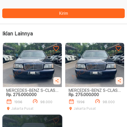
Kirim
Iklan Lainnya
MERCEDES-BENZ S-CLASS
MERCEDES-BENZ S-CLASS
Rp. 275.000.000
Rp. 275.000.000
S320
S320
1996
98.000
1996
98.000
Jakarta Pusat
Jakarta Pusat