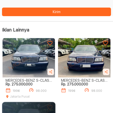
Kirim
Iklan Lainnya
MERCEDES-BENZ S-CLASS
MERCEDES-BENZ S-CLASS
Rp. 275.000.000
Rp. 275.000.000
S320
S320
1996
98.000
1996
98.000
Jakarta Pusat