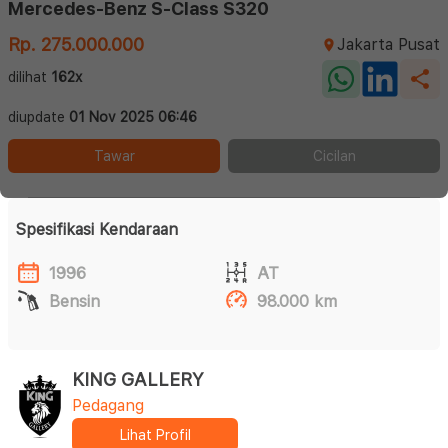
Mercedes-Benz S-Class S320
Rp. 275.000.000
Jakarta Pusat
dilihat
162x
diupdate
01 Nov 2025 06:46
Tawar
Cicilan
Spesifikasi Kendaraan
1996
AT
Bensin
98.000 km
KING GALLERY
Pedagang
Lihat Profil