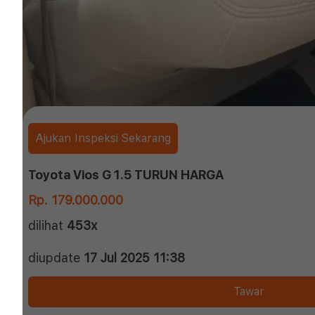
Ajukan Inspeksi Sekarang
Toyota Vios G 1.5 TURUN HARGA
Rp. 179.000.000
dilihat
453x
diupdate
17 Jul 2025 11:38
Tawar