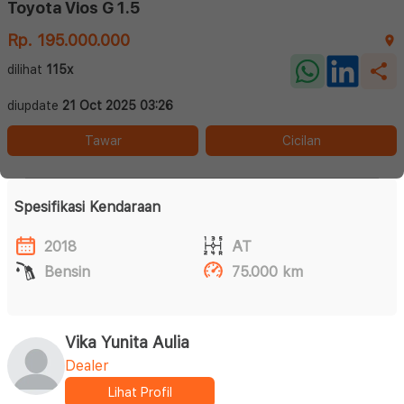
Toyota Vios G 1.5
Rp. 195.000.000
dilihat
115x
diupdate
21 Oct 2025 03:26
Tawar
Cicilan
Spesifikasi Kendaraan
2018
AT
Bensin
75.000 km
Vika Yunita Aulia
Dealer
Lihat Profil