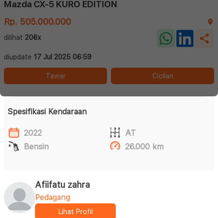
Mazda CX-5 KURO EDITION
Rp. 505.000.000
dilihat
206x
diupdate
17 Jul 2025 06:59
Tawar
Cicilan
Spesifikasi Kendaraan
2022
AT
Bensin
26.000 km
Afiifatu zahra
Pedagang
Lihat Profil