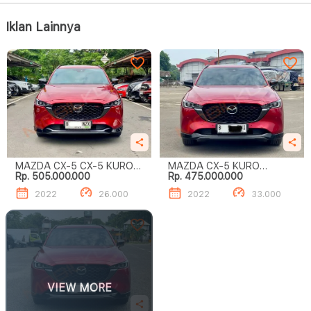
Iklan Lainnya
MAZDA CX-5 CX-5 KURO
MAZDA CX-5 KURO
Rp. 505.000.000
Rp. 475.000.000
EDITION
EDITION
2022
26.000
2022
33.000
VIEW MORE