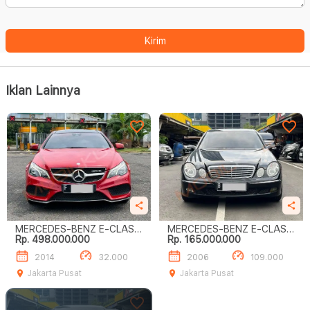
Kirim
Iklan Lainnya
MERCEDES-BENZ E-CLASS
MERCEDES-BENZ E-CLASS
Rp. 498.000.000
Rp. 165.000.000
E280
E280
2014
32.000
2006
109.000
Jakarta Pusat
Jakarta Pusat