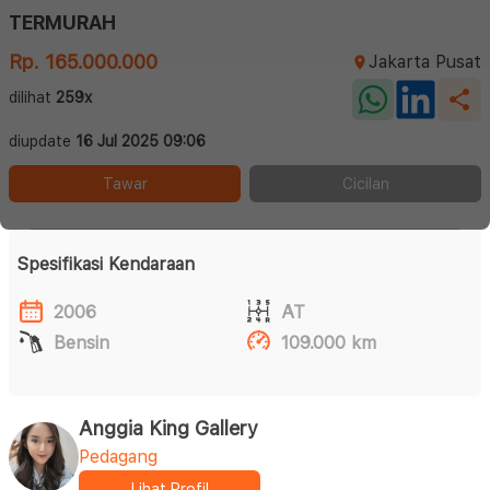
TERMURAH
Rp. 165.000.000
Jakarta Pusat
dilihat
259x
diupdate
16 Jul 2025 09:06
Tawar
Cicilan
Spesifikasi Kendaraan
2006
AT
Bensin
109.000 km
Anggia King Gallery
Pedagang
Lihat Profil