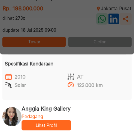
Rp. 198.000.000
Jakarta Pusat
dilihat
273x
diupdate
16 Jul 2025 09:00
Tawar
Cicilan
Spesifikasi Kendaraan
2010
AT
Solar
122.000 km
Anggia King Gallery
Pedagang
Lihat Profil