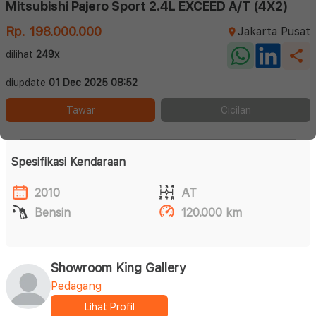
Mitsubishi Pajero Sport 2.4L EXCEED A/T (4X2)
Rp. 198.000.000
Jakarta Pusat
dilihat
249x
diupdate
01 Dec 2025 08:52
Tawar
Cicilan
Spesifikasi Kendaraan
2010
AT
Bensin
120.000 km
Showroom King Gallery
Pedagang
Lihat Profil