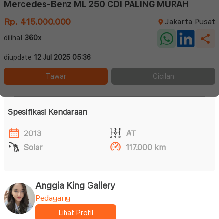
Mercedes-Benz ML 250 CDI PALING MURAH
Rp. 415.000.000
Jakarta Pusat
dilihat
360x
diupdate
12 Jul 2025 05:36
Tawar
Cicilan
Spesifikasi Kendaraan
2013
AT
Solar
117.000 km
Anggia King Gallery
Pedagang
Lihat Profil