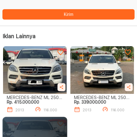
Kirim
Iklan Lainnya
MERCEDES-BENZ ML 250
MERCEDES-BENZ ML 250
Rp. 415.000.000
Rp. 339.000.000
CDI
CDI
2013
116.000
2013
116.000