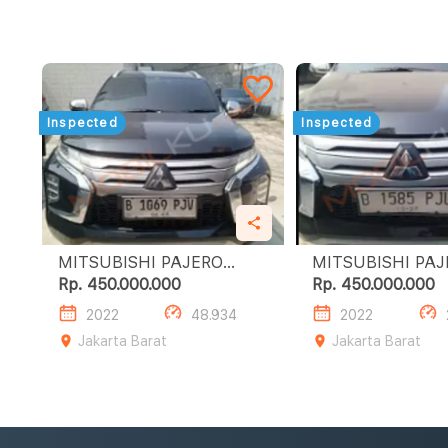
Inspected
Inspected
MITSUBISHI PAJERO
MITSUBISHI PA
SPORT 2.4L DAKAR A/T
SPORT 2.4L DAKAR A/T
Rp. 450.000.000
Rp. 450.000.000
(4X2)
(4X2)
2022
48.934
2022
Jakarta Barat
Jakarta Barat