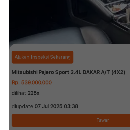
Ajukan Inspeksi Sekarang
Mitsubishi Pajero Sport 2.4L DAKAR A/T (4X2)
Rp. 539.000.000
dilihat
228x
diupdate
07 Jul 2025 03:38
Tawar