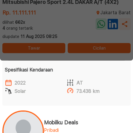
Mitsubishi Pajero Sport 2.4L DAKAR A/T (4X2)
Rp. 11.111.111
Jakarta Barat
dilihat
662x
4
orang tertarik
diupdate
11 Aug 2025 08:25
Tawar
Cicilan
Spesifikasi Kendaraan
2022
AT
Solar
73.438 km
Mobilku Deals
Pribadi