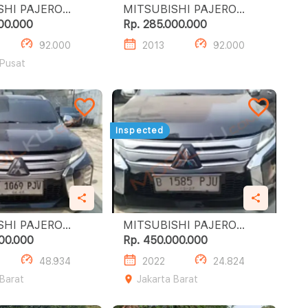
SHI PAJERO
MITSUBISHI PAJERO
SPORT 2.4L DAKAR A/T
00.000
Rp. 285.000.000
(4X2)
92.000
2013
92.000
 Pusat
Inspected
SHI PAJERO
MITSUBISHI PAJERO
SPORT 2.4L DAKAR A/T
00.000
Rp. 450.000.000
(4X2)
48.934
2022
24.824
 Barat
Jakarta Barat