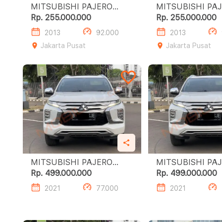
MITSUBISHI PAJERO
MITSUBISHI PA
SPORT 2.4L DAKAR A/T
SPORT 2.4L DAKAR A/T
Rp. 255.000.000
Rp. 255.000.000
(4X2)
(4X2)
2013
92.000
2013
Jakarta Pusat
Jakarta Pusat
MITSUBISHI PAJERO
MITSUBISHI PA
SPORT 2.4L DAKAR A/T
SPORT 2.4L DAKAR A/T
Rp. 499.000.000
Rp. 499.000.000
(4X2)
(4X2)
2021
77.000
2021