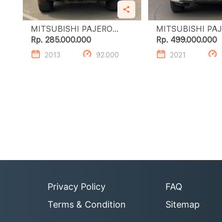
MITSUBISHI PAJERO
MITSUBISHI PA
SPORT 2.4L DAKAR A/T
SPORT 2.4L DAKAR A/T
Rp. 285.000.000
Rp. 499.000.000
(4X2)
(4X2)
2013
92.000
2021
Privacy Policy
FAQ
Terms & Condition
Sitemap