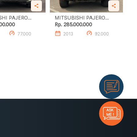
SHI PAJERO
MITSUBISHI PAJERO
SPORT 2.4L DAKAR A/T
00.000
Rp. 285.000.000
(4X2)
77.000
2013
92.000