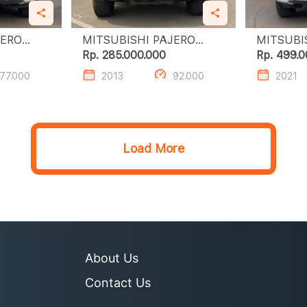
JERO
MITSUBISHI PAJERO
MITSUBI
SPORT 2.4L DAKAR A/T
SPORT 2.4L DAKAR A/T
Rp. 285.000.000
Rp. 499.0
(4X2)
(4X2)
77.000
2013
92.000
2021
Load More
About Us
Contact Us