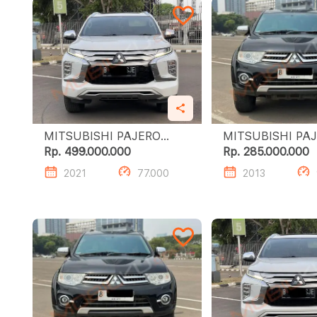
MITSUBISHI PAJERO
MITSUBISHI PA
SPORT 2.4L DAKAR A/T
SPORT 2.4L DAKAR A/T
Rp. 499.000.000
Rp. 285.000.000
(4X2)
(4X2)
2021
77.000
2013