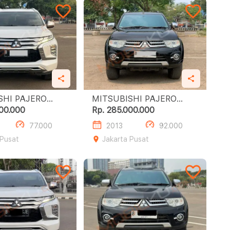
SHI PAJERO
MITSUBISHI PAJERO
SPORT 2.4L DAKAR A/T
00.000
Rp. 285.000.000
(4X2)
77.000
2013
92.000
 Pusat
Jakarta Pusat