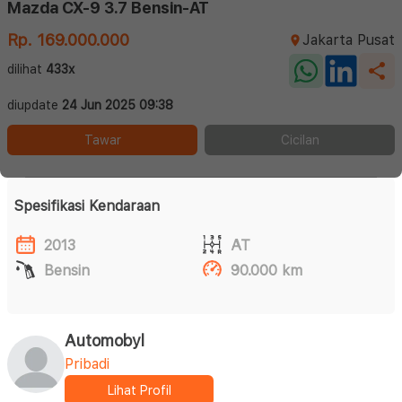
Mazda CX-9 3.7 Bensin-AT
Rp. 169.000.000
Jakarta Pusat
dilihat
433x
diupdate
24 Jun 2025 09:38
Tawar
Cicilan
Spesifikasi Kendaraan
2013
AT
Bensin
90.000 km
Automobyl
Pribadi
Lihat Profil