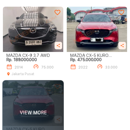
MAZDA CX-9 3.7 AWD
MAZDA CX-5 KURO
Rp. 189.000.000
Rp. 475.000.000
EDITION
2014
75.000
2022
33.000
Jakarta Pusat
VIEW MORE
MAZDA CX-5 KURO