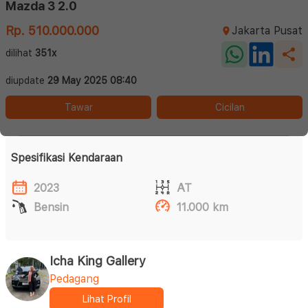
Mazda 3 2.0
Rp. 510.000.000
Jakarta Pusat
dilihat
351x
diupdate
29 May 2025 08:40
Tawar
Cicilan
Spesifikasi Kendaraan
2023
AT
Bensin
11.000 km
Icha King Gallery
Pedagang
Lihat Profil