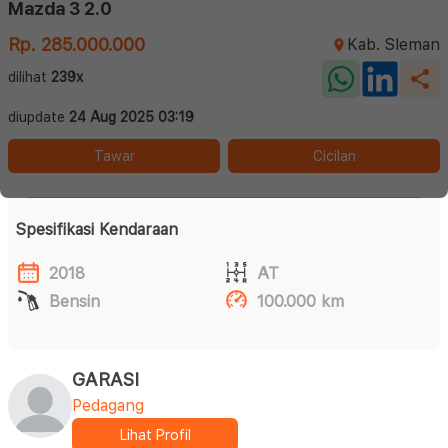
Mazda 3 2.0
Rp. 285.000.000
Kab. Sleman
dilihat
239x
diupdate
24 Aug 2025 03:19
Tawar
Cicilan
Spesifikasi Kendaraan
2018
AT
Bensin
100.000 km
GARASI
Pedagang
Lihat Profil