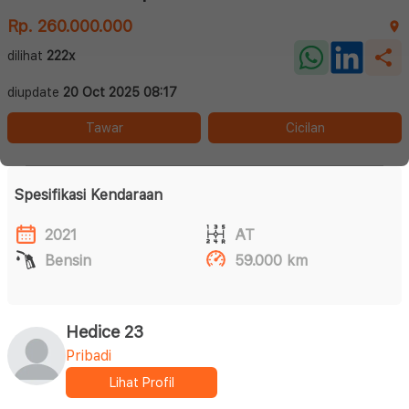
Rp. 260.000.000
dilihat
222x
diupdate
20 Oct 2025 08:17
Tawar
Cicilan
Spesifikasi Kendaraan
2021
AT
Bensin
59.000 km
Hedice 23
Pribadi
Lihat Profil