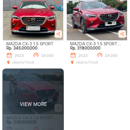
MAZDA CX-3 1.5 SPORT
MAZDA CX-3 1.5 SPORT
Rp. 345.000.000
Rp. 319.000.000
HARGA TERMURAH‼️
2023
24.000
2023
24.000
Jakarta Pusat
Jakarta Pusat
VIEW MORE
MAZDA CX-3 1.5 SPORT
Rp. 319.000.000
PALING MURAH!!
2023
24.000