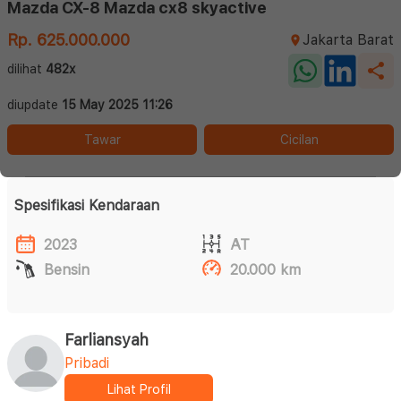
Mazda CX-8 Mazda cx8 skyactive
Rp. 625.000.000
Jakarta Barat
dilihat
482x
diupdate
15 May 2025 11:26
Tawar
Cicilan
Spesifikasi Kendaraan
2023
AT
Bensin
20.000 km
Farliansyah
Pribadi
Lihat Profil