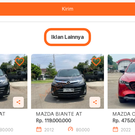
Kirim
Iklan Lainnya
ZDA BIANTE AT
MAZDA BIANTE AT
MAZDA CX-5
EDITION
Rp. 119.000.000
Rp. 475.0
80.000
2012
80.000
2022