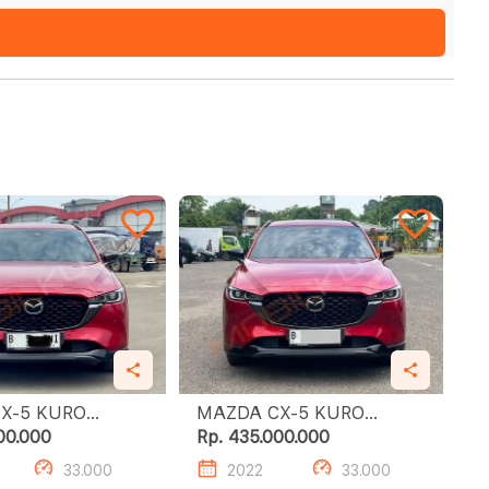
 KURO
MAZDA CX-5 KURO
EDITION
00.000
Rp. 435.000.000
33.000
2022
33.000