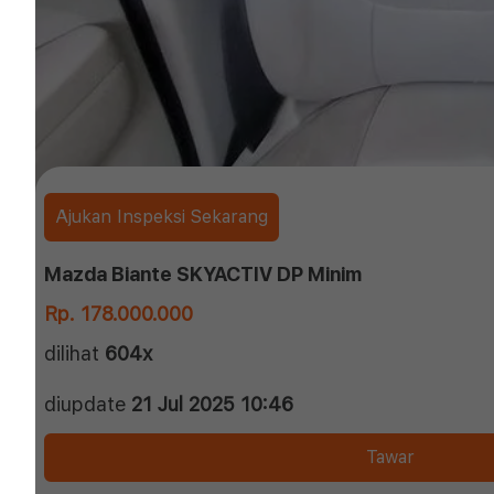
Ajukan Inspeksi Sekarang
Mazda Biante SKYACTIV DP Minim
Rp. 178.000.000
dilihat
604x
diupdate
21 Jul 2025 10:46
Tawar