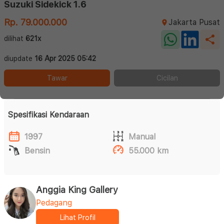
Suzuki Sidekick 1.6
Rp. 79.000.000
Jakarta Pusat
dilihat
621x
diupdate
16 Apr 2025 05:42
Tawar
Cicilan
Spesifikasi Kendaraan
1997
Manual
Bensin
55.000 km
Anggia King Gallery
Pedagang
Lihat Profil