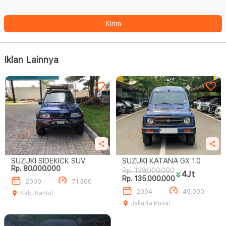
Kirim
Iklan Lainnya
SUZUKI SIDEKICK SUV
SUZUKI KATANA GX 1.0
Rp. 80.000.000
Rp. 139.000.000
4Jt
Rp. 135.000.000
2000
71.300
2004
45.000
Kab. Bantul
Jakarta Pusat