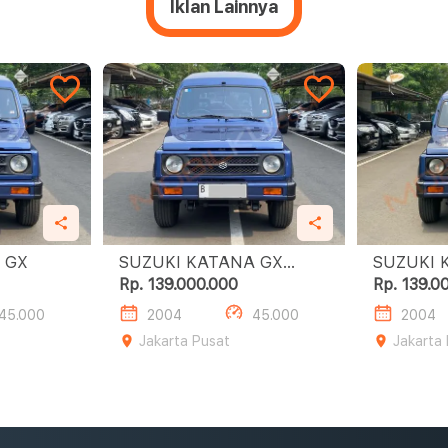
Iklan Lainnya
SUZUKI KATANA GX
SUZUKI KATANA GX
MANUAL
Rp. 139.000.000
Rp. 139.0
45.000
2004
45.000
2004
Jakarta Pusat
Jakarta