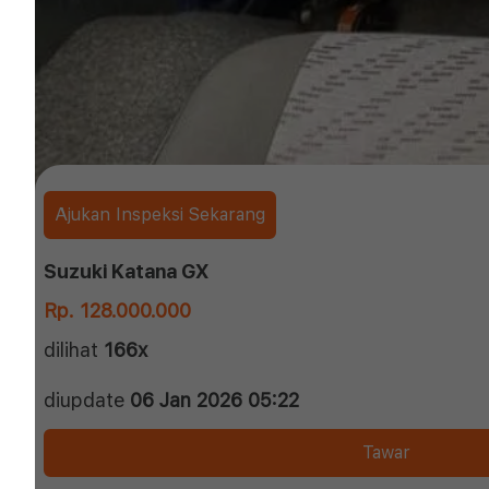
Ajukan Inspeksi Sekarang
Suzuki Katana GX
Rp. 128.000.000
dilihat
166x
diupdate
06 Jan 2026 05:22
Tawar