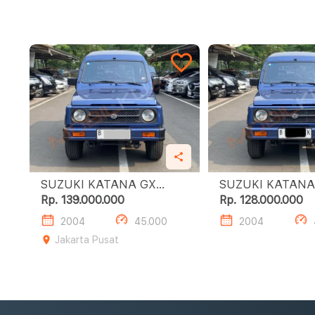
SUZUKI KATANA GX
MANUAL
Rp. 139.000.000
Rp. 128.000.000
2004
45.000
2004
Jakarta Pusat