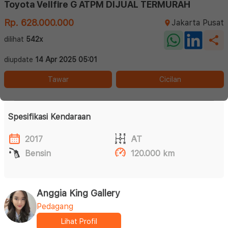
Toyota Vellfire G ATPM DIJUAL TERMURAH
Rp. 628.000.000
Jakarta Pusat
dilihat
542x
diupdate
14 Apr 2025 05:01
Tawar
Cicilan
Spesifikasi Kendaraan
2017
AT
Bensin
120.000 km
Anggia King Gallery
Pedagang
Lihat Profil