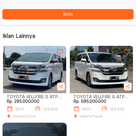
Kirim
Iklan Lainnya
TOYOTA VELLFIRE G ATPM
TOYOTA VELLFIRE G ATPM
Rp. 295.000.000
Rp. 595.000.000
DIJUAL CEPAT TERMURAH
DIJUAL CEPAT!!
2017
123.000
2017
120.000
Jakarta Pusat
Jakarta Pusat